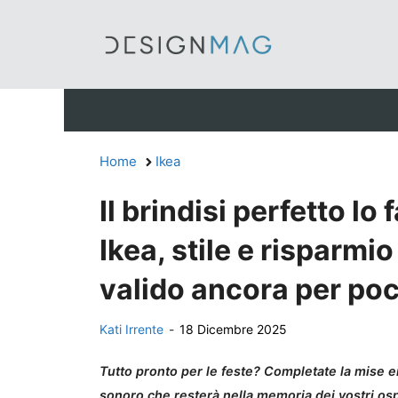
Vai
al
contenuto
Home
Ikea
Il brindisi perfetto lo
Ikea, stile e risparmi
valido ancora per poc
Kati Irrente
-
18 Dicembre 2025
Tutto pronto per le feste? Completate la mise e
sonoro che resterà nella memoria dei vostri ospi