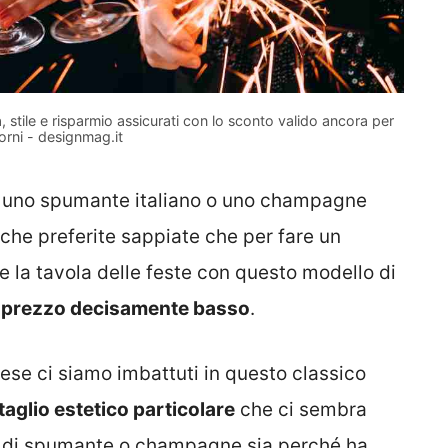
a, stile e risparmio assicurati con lo sconto valido ancora per
orni - designmag.it
la uno spumante italiano o uno champagne
 che preferite sappiate che per fare un
e la tavola delle feste con questo modello di
al prezzo decisamente basso
.
ese ci siamo imbattuti in questo classico
taglio estetico particolare
che ci sembra
ipi di spumante o champagne sia perché ha