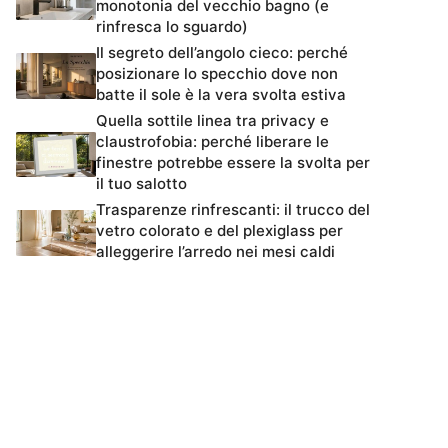
monotonia del vecchio bagno (e
rinfresca lo sguardo)
Il segreto dell’angolo cieco: perché
posizionare lo specchio dove non
batte il sole è la vera svolta estiva
Quella sottile linea tra privacy e
claustrofobia: perché liberare le
finestre potrebbe essere la svolta per
il tuo salotto
Trasparenze rinfrescanti: il trucco del
vetro colorato e del plexiglass per
alleggerire l’arredo nei mesi caldi