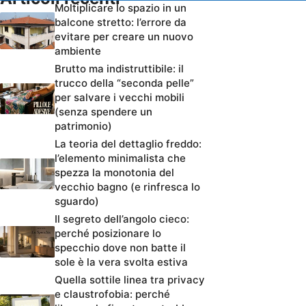
Moltiplicare lo spazio in un
balcone stretto: l’errore da
evitare per creare un nuovo
ambiente
Brutto ma indistruttibile: il
trucco della “seconda pelle”
per salvare i vecchi mobili
(senza spendere un
patrimonio)
La teoria del dettaglio freddo:
l’elemento minimalista che
spezza la monotonia del
vecchio bagno (e rinfresca lo
sguardo)
Il segreto dell’angolo cieco:
perché posizionare lo
specchio dove non batte il
sole è la vera svolta estiva
Quella sottile linea tra privacy
e claustrofobia: perché