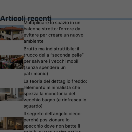
Articoli recenti
Moltiplicare lo spazio in un
balcone stretto: l’errore da
evitare per creare un nuovo
ambiente
Brutto ma indistruttibile: il
trucco della “seconda pelle”
per salvare i vecchi mobili
(senza spendere un
patrimonio)
La teoria del dettaglio freddo:
l’elemento minimalista che
spezza la monotonia del
vecchio bagno (e rinfresca lo
sguardo)
Il segreto dell’angolo cieco:
perché posizionare lo
specchio dove non batte il