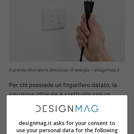
Il grande divoratore silenzioso di energia – designmag.it
Per chi possiede un frigorifero datato, la
soluzione ottimale è sostituirlo con un
modello efficiente, ma nell’immediato è
possibile ridurre i consumi notturni
designmag.it asks for your consent to
regolando correttamente il termostato,
use your personal data for the following
verificando l’integrità delle guarnizioni e,