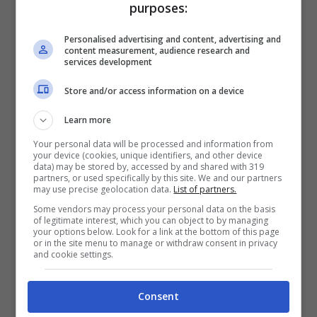
purposes:
nei mesi invernali quando le temperature
Personalised advertising and content, advertising and
sono particolarmente rigide, considerando
content measurement, audience research and
services development
persino di abbassare ulteriormente
l’impostazione del termostato per ridurre i
Store and/or access information on a device
cicli di funzionamento del compressore.
Learn more
Your personal data will be processed and information from
Scaldabagno elettrico: il
your device (cookies, unique identifiers, and other device
data) may be stored by, accessed by and shared with 319
nemico nascosto delle
partners, or used specifically by this site. We and our partners
may use precise geolocation data.
List of partners.
bollette salate
Some vendors may process your personal data on the basis
of legitimate interest, which you can object to by managing
your options below. Look for a link at the bottom of this page
Lo scaldabagno elettrico è probabilmente
or in the site menu to manage or withdraw consent in privacy
and cookie settings.
l’elettrodomestico più energivoro
presente nelle abitazioni
, con un consumo
Consent
medio che può raggiungere 1500-2000