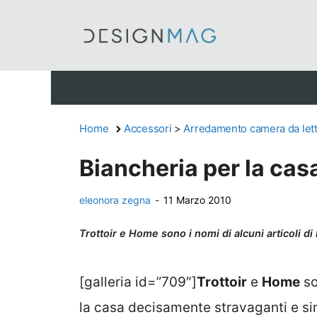
Vai
al
contenuto
Home
Accessori
>
Arredamento camera da let
Biancheria per la cas
eleonora zegna
-
11 Marzo 2010
Trottoir e Home sono i nomi di alcuni articoli d
[galleria id=”709″]
Trottoir
e
Home
so
la casa decisamente stravaganti e sim