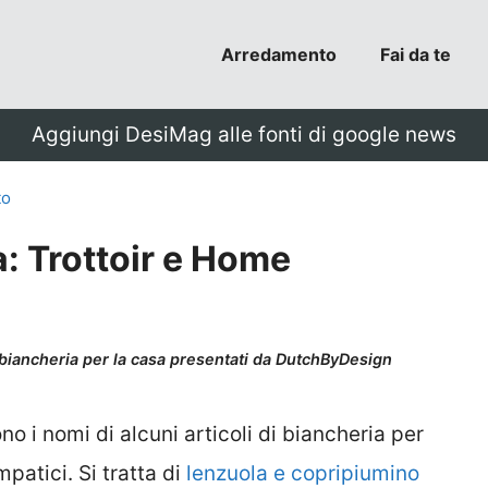
Arredamento
Fai da te
Aggiungi DesiMag alle fonti di google news
to
a: Trottoir e Home
i biancheria per la casa presentati da DutchByDesign
no i nomi di alcuni articoli di biancheria per
patici. Si tratta di
lenzuola e copripiumino