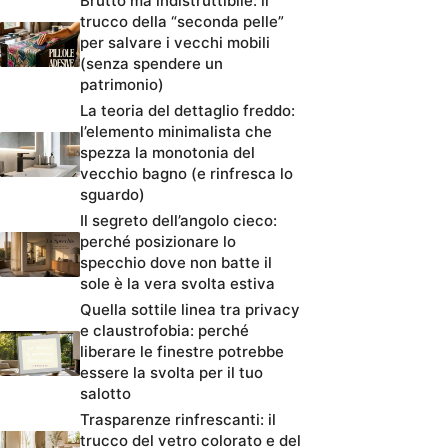
Brutto ma indistruttibile: il
trucco della “seconda pelle”
per salvare i vecchi mobili
(senza spendere un
patrimonio)
La teoria del dettaglio freddo:
l’elemento minimalista che
spezza la monotonia del
vecchio bagno (e rinfresca lo
sguardo)
Il segreto dell’angolo cieco:
perché posizionare lo
specchio dove non batte il
sole è la vera svolta estiva
Quella sottile linea tra privacy
e claustrofobia: perché
liberare le finestre potrebbe
essere la svolta per il tuo
salotto
Trasparenze rinfrescanti: il
trucco del vetro colorato e del