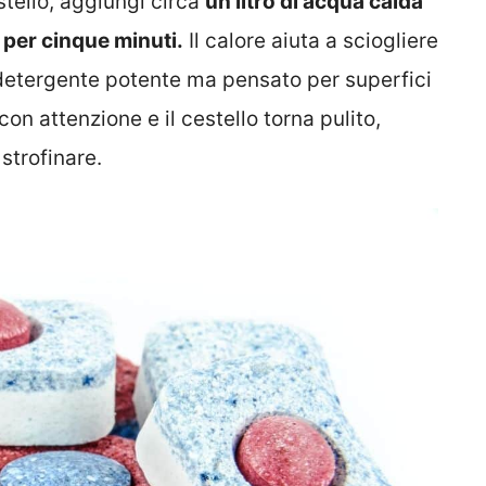
stello, aggiungi circa
un litro di acqua calda
 per cinque minuti.
Il calore aiuta a sciogliere
n detergente potente ma pensato per superfici
con attenzione e il cestello torna pulito,
strofinare.