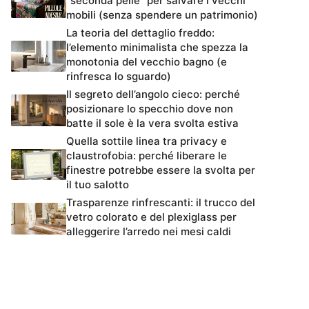
“seconda pelle” per salvare i vecchi
mobili (senza spendere un patrimonio)
La teoria del dettaglio freddo:
l’elemento minimalista che spezza la
monotonia del vecchio bagno (e
rinfresca lo sguardo)
Il segreto dell’angolo cieco: perché
posizionare lo specchio dove non
batte il sole è la vera svolta estiva
Quella sottile linea tra privacy e
claustrofobia: perché liberare le
finestre potrebbe essere la svolta per
il tuo salotto
Trasparenze rinfrescanti: il trucco del
vetro colorato e del plexiglass per
alleggerire l’arredo nei mesi caldi