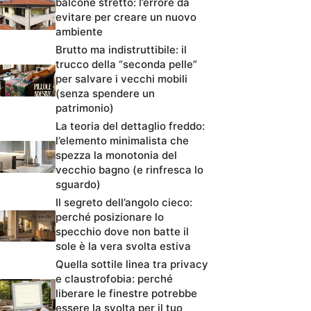
balcone stretto: l’errore da
evitare per creare un nuovo
ambiente
Brutto ma indistruttibile: il
trucco della “seconda pelle”
per salvare i vecchi mobili
(senza spendere un
patrimonio)
La teoria del dettaglio freddo:
l’elemento minimalista che
spezza la monotonia del
vecchio bagno (e rinfresca lo
sguardo)
Il segreto dell’angolo cieco:
perché posizionare lo
specchio dove non batte il
sole è la vera svolta estiva
Quella sottile linea tra privacy
e claustrofobia: perché
liberare le finestre potrebbe
essere la svolta per il tuo