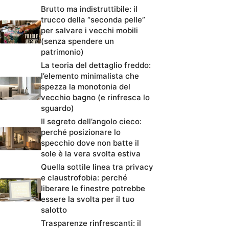
Brutto ma indistruttibile: il
trucco della “seconda pelle”
per salvare i vecchi mobili
(senza spendere un
patrimonio)
La teoria del dettaglio freddo:
l’elemento minimalista che
spezza la monotonia del
vecchio bagno (e rinfresca lo
sguardo)
Il segreto dell’angolo cieco:
perché posizionare lo
specchio dove non batte il
sole è la vera svolta estiva
Quella sottile linea tra privacy
e claustrofobia: perché
liberare le finestre potrebbe
essere la svolta per il tuo
salotto
Trasparenze rinfrescanti: il