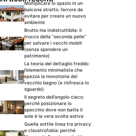
Moltiplicare lo spazio in un
balcone stretto: l’errore da
evitare per creare un nuovo
ambiente
Brutto ma indistruttibile: il
trucco della “seconda pelle”
per salvare i vecchi mobili
(senza spendere un
patrimonio)
La teoria del dettaglio freddo:
l’elemento minimalista che
spezza la monotonia del
vecchio bagno (e rinfresca lo
sguardo)
Il segreto dell’angolo cieco:
perché posizionare lo
specchio dove non batte il
sole è la vera svolta estiva
Quella sottile linea tra privacy
e claustrofobia: perché