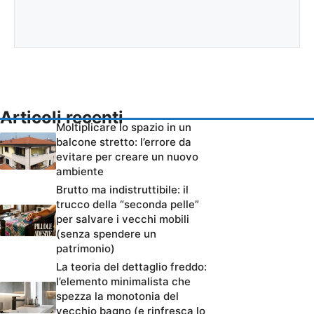
Articoli recenti
Moltiplicare lo spazio in un
balcone stretto: l’errore da
evitare per creare un nuovo
ambiente
Brutto ma indistruttibile: il
trucco della “seconda pelle”
per salvare i vecchi mobili
(senza spendere un
patrimonio)
La teoria del dettaglio freddo:
l’elemento minimalista che
spezza la monotonia del
vecchio bagno (e rinfresca lo