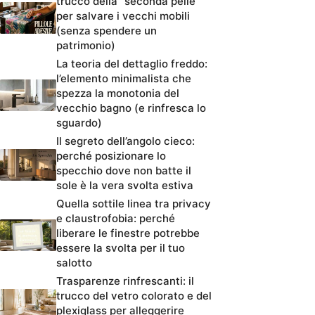
trucco della “seconda pelle”
per salvare i vecchi mobili
(senza spendere un
patrimonio)
La teoria del dettaglio freddo:
l’elemento minimalista che
spezza la monotonia del
vecchio bagno (e rinfresca lo
sguardo)
Il segreto dell’angolo cieco:
perché posizionare lo
specchio dove non batte il
sole è la vera svolta estiva
Quella sottile linea tra privacy
e claustrofobia: perché
liberare le finestre potrebbe
essere la svolta per il tuo
salotto
Trasparenze rinfrescanti: il
trucco del vetro colorato e del
plexiglass per alleggerire