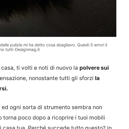
lle pulizie mi ha detto cosa sbagliavo. Questi 5 errori li
o tutti-Designmag.it
 casa, ti volti e noti di nuovo la
polvere sui
sensazione, nonostante tutti gli sforzi
la
rsi.
re ed ogni sorta di strumento sembra non
o torna poco dopo a ricoprire i tuoi mobili
i casa tua. Perché succede tutto questo? in