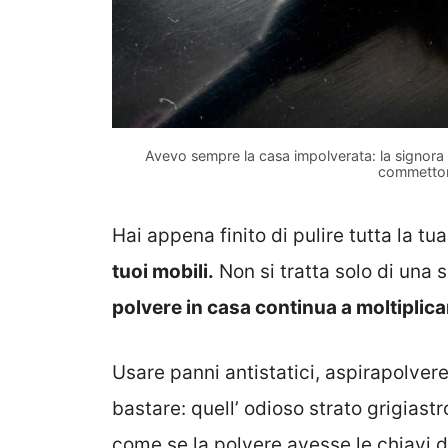
Avevo sempre la casa impolverata: la signora de
commetton
Hai appena finito di pulire tutta la tua
tuoi mobili.
Non si tratta solo di una 
polvere in casa continua a moltiplica
Usare panni antistatici, aspirapolve
bastare: quell’ odioso strato grigiastr
come se la polvere avesse le chiavi d