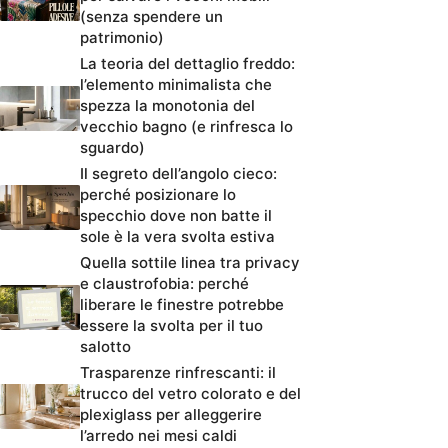
(senza spendere un
patrimonio)
La teoria del dettaglio freddo:
l’elemento minimalista che
spezza la monotonia del
vecchio bagno (e rinfresca lo
sguardo)
Il segreto dell’angolo cieco:
perché posizionare lo
specchio dove non batte il
sole è la vera svolta estiva
Quella sottile linea tra privacy
e claustrofobia: perché
liberare le finestre potrebbe
essere la svolta per il tuo
salotto
Trasparenze rinfrescanti: il
trucco del vetro colorato e del
plexiglass per alleggerire
l’arredo nei mesi caldi