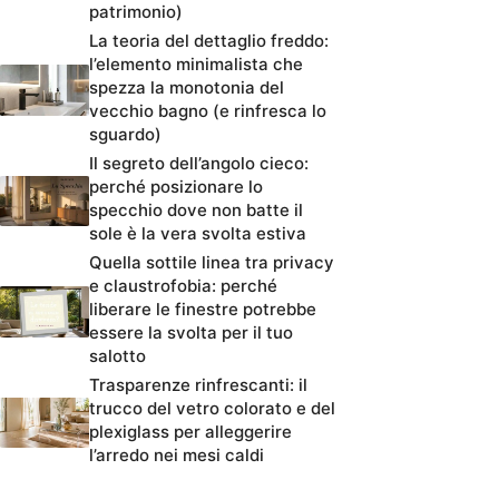
patrimonio)
La teoria del dettaglio freddo:
l’elemento minimalista che
spezza la monotonia del
vecchio bagno (e rinfresca lo
sguardo)
Il segreto dell’angolo cieco:
perché posizionare lo
specchio dove non batte il
sole è la vera svolta estiva
Quella sottile linea tra privacy
e claustrofobia: perché
liberare le finestre potrebbe
essere la svolta per il tuo
salotto
Trasparenze rinfrescanti: il
trucco del vetro colorato e del
plexiglass per alleggerire
l’arredo nei mesi caldi