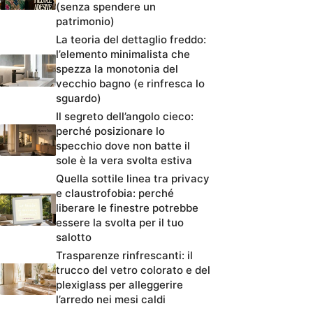
(senza spendere un
patrimonio)
La teoria del dettaglio freddo:
l’elemento minimalista che
spezza la monotonia del
vecchio bagno (e rinfresca lo
sguardo)
Il segreto dell’angolo cieco:
perché posizionare lo
specchio dove non batte il
sole è la vera svolta estiva
Quella sottile linea tra privacy
e claustrofobia: perché
liberare le finestre potrebbe
essere la svolta per il tuo
salotto
Trasparenze rinfrescanti: il
trucco del vetro colorato e del
plexiglass per alleggerire
l’arredo nei mesi caldi