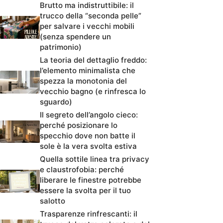
Brutto ma indistruttibile: il
trucco della “seconda pelle”
per salvare i vecchi mobili
(senza spendere un
patrimonio)
La teoria del dettaglio freddo:
l’elemento minimalista che
spezza la monotonia del
vecchio bagno (e rinfresca lo
sguardo)
Il segreto dell’angolo cieco:
perché posizionare lo
specchio dove non batte il
sole è la vera svolta estiva
Quella sottile linea tra privacy
e claustrofobia: perché
liberare le finestre potrebbe
essere la svolta per il tuo
salotto
Trasparenze rinfrescanti: il