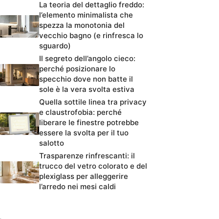
La teoria del dettaglio freddo:
l’elemento minimalista che
spezza la monotonia del
vecchio bagno (e rinfresca lo
sguardo)
Il segreto dell’angolo cieco:
perché posizionare lo
specchio dove non batte il
sole è la vera svolta estiva
Quella sottile linea tra privacy
e claustrofobia: perché
liberare le finestre potrebbe
essere la svolta per il tuo
salotto
Trasparenze rinfrescanti: il
trucco del vetro colorato e del
plexiglass per alleggerire
l’arredo nei mesi caldi