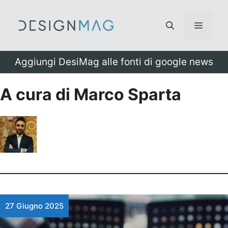
Vai
al
Menu
contenuto
Aggiungi DesiMag alle fonti di google news
A cura di Marco Sparta
27 Giugno 2025