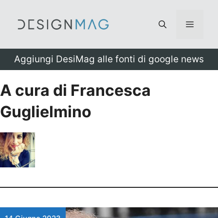
Vai
al
Menu
contenuto
Aggiungi DesiMag alle fonti di google news
A cura di Francesca
Guglielmino