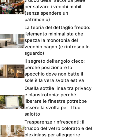
trucco della “seconda pelle”
per salvare i vecchi mobili
(senza spendere un
patrimonio)
La teoria del dettaglio freddo:
l’elemento minimalista che
spezza la monotonia del
vecchio bagno (e rinfresca lo
sguardo)
Il segreto dell’angolo cieco:
perché posizionare lo
specchio dove non batte il
sole è la vera svolta estiva
Quella sottile linea tra privacy
e claustrofobia: perché
liberare le finestre potrebbe
essere la svolta per il tuo
salotto
Trasparenze rinfrescanti: il
trucco del vetro colorato e del
plexiglass per alleggerire