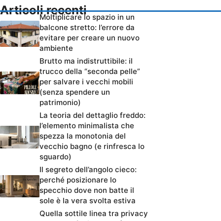
Articoli recenti
Moltiplicare lo spazio in un
balcone stretto: l’errore da
evitare per creare un nuovo
ambiente
Brutto ma indistruttibile: il
trucco della “seconda pelle”
per salvare i vecchi mobili
(senza spendere un
patrimonio)
La teoria del dettaglio freddo:
l’elemento minimalista che
spezza la monotonia del
vecchio bagno (e rinfresca lo
sguardo)
Il segreto dell’angolo cieco:
perché posizionare lo
specchio dove non batte il
sole è la vera svolta estiva
Quella sottile linea tra privacy