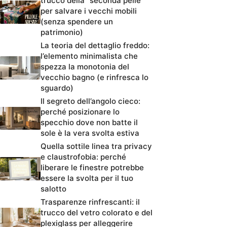
trucco della “seconda pelle”
per salvare i vecchi mobili
(senza spendere un
patrimonio)
La teoria del dettaglio freddo:
l’elemento minimalista che
spezza la monotonia del
vecchio bagno (e rinfresca lo
sguardo)
Il segreto dell’angolo cieco:
perché posizionare lo
specchio dove non batte il
sole è la vera svolta estiva
Quella sottile linea tra privacy
e claustrofobia: perché
liberare le finestre potrebbe
essere la svolta per il tuo
salotto
Trasparenze rinfrescanti: il
trucco del vetro colorato e del
plexiglass per alleggerire