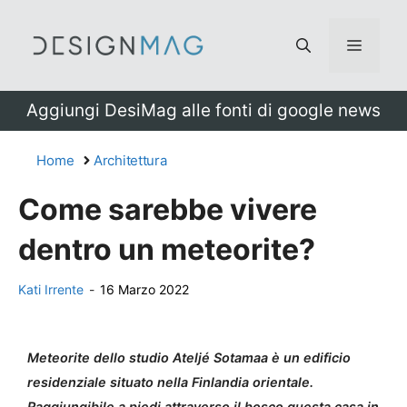
Vai
al
Menu
contenuto
Aggiungi DesiMag alle fonti di google news
Home
Architettura
Come sarebbe vivere
dentro un meteorite?
Kati Irrente
-
16 Marzo 2022
Meteorite dello studio Ateljé Sotamaa è un edificio
residenziale situato nella Finlandia orientale.
Raggiungibile a piedi attraverso il bosco questa casa in