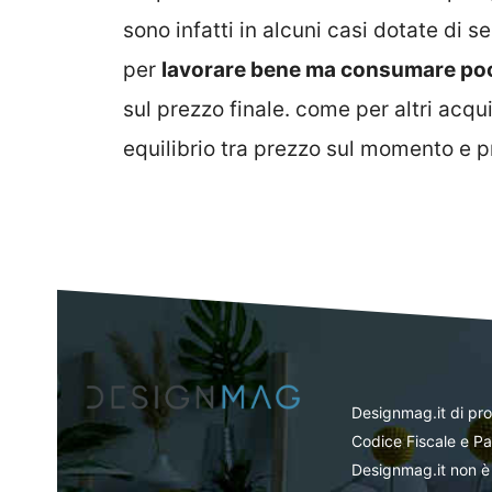
sono infatti in alcuni casi dotate di
per
lavorare bene ma consumare po
sul prezzo finale. come per altri acqui
equilibrio tra prezzo sul momento e p
Designmag.it di pr
Codice Fiscale e Pa
Designmag.it non è 