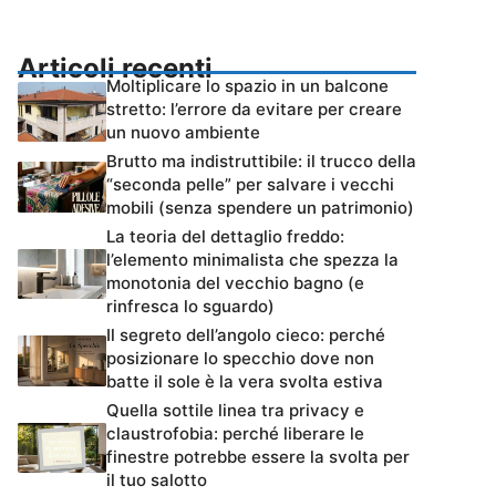
Articoli recenti
Moltiplicare lo spazio in un balcone
stretto: l’errore da evitare per creare
un nuovo ambiente
Brutto ma indistruttibile: il trucco della
“seconda pelle” per salvare i vecchi
mobili (senza spendere un patrimonio)
La teoria del dettaglio freddo:
l’elemento minimalista che spezza la
monotonia del vecchio bagno (e
rinfresca lo sguardo)
Il segreto dell’angolo cieco: perché
posizionare lo specchio dove non
batte il sole è la vera svolta estiva
Quella sottile linea tra privacy e
claustrofobia: perché liberare le
finestre potrebbe essere la svolta per
il tuo salotto