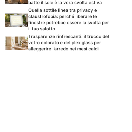
batte il sole è la vera svolta estiva
Quella sottile linea tra privacy e
claustrofobia: perché liberare le
finestre potrebbe essere la svolta per
il tuo salotto
Trasparenze rinfrescanti: il trucco del
vetro colorato e del plexiglass per
alleggerire l’arredo nei mesi caldi