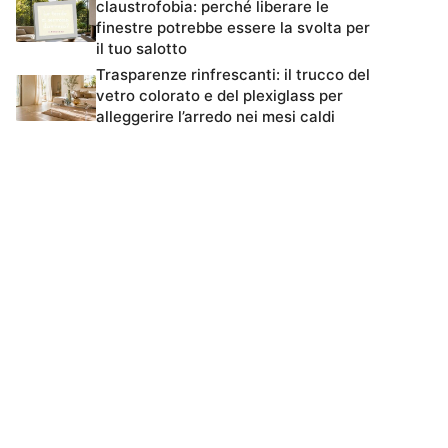
claustrofobia: perché liberare le
finestre potrebbe essere la svolta per
il tuo salotto
Trasparenze rinfrescanti: il trucco del
vetro colorato e del plexiglass per
alleggerire l’arredo nei mesi caldi