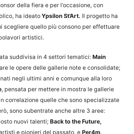
ponsor della fiera e per l’occasione, con
blico, ha ideato
Ypsilon St’Art.
Il progetto ha
ui scegliere quello più consono per effettuare
olavori artistici.
ata suddivisa in 4 settori tematici:
Main
 le opere delle gallerie note e consolidate;
nati negli ultimi anni e comunque alla loro
e
, pensata per mettere in mostra le gallerie
in correlazione quelle che sono specializzate
però, sono subentrate anche altre 3 aree:
osto nuovi talenti;
Back to the Future,
rtisti e pionieri del passato, e
Per4m,