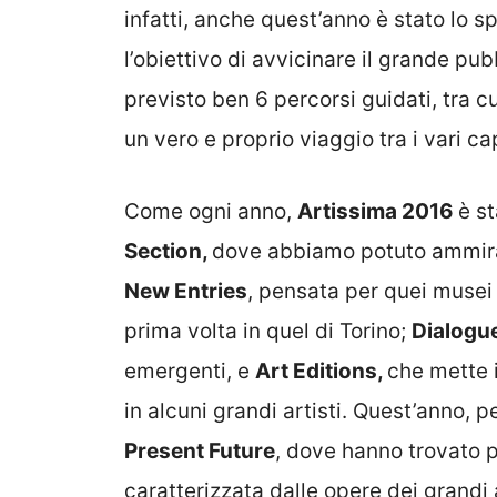
infatti, anche quest’anno è stato lo s
l’obiettivo di avvicinare il grande pub
previsto ben 6 percorsi guidati, tra c
un vero e proprio viaggio tra i vari cap
Come ogni anno,
Artissima 2016
è st
Section,
dove abbiamo potuto ammirare
New Entries
, pensata per quei musei 
prima volta in quel di Torino;
Dialogu
emergenti, e
Art Editions,
che mette 
in alcuni grandi artisti. Quest’anno, 
Present Future
, dove hanno trovato p
caratterizzata dalle opere dei grandi a