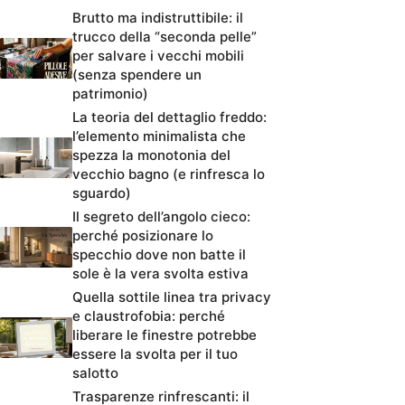
Brutto ma indistruttibile: il
trucco della “seconda pelle”
per salvare i vecchi mobili
(senza spendere un
patrimonio)
La teoria del dettaglio freddo:
l’elemento minimalista che
spezza la monotonia del
vecchio bagno (e rinfresca lo
sguardo)
Il segreto dell’angolo cieco:
perché posizionare lo
specchio dove non batte il
sole è la vera svolta estiva
Quella sottile linea tra privacy
e claustrofobia: perché
liberare le finestre potrebbe
essere la svolta per il tuo
salotto
Trasparenze rinfrescanti: il