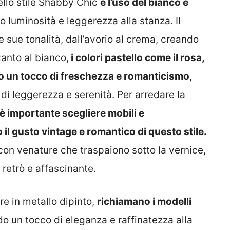
ello stile Shabby Chic
è l’uso del bianco e
o luminosità e leggerezza alla stanza. Il
e sue tonalità, dall’avorio al crema, creando
canto al bianco,
i colori pastello come il rosa,
no un tocco di freschezza e romanticismo,
i leggerezza e serenità. Per arredare la
è importante scegliere mobili e
il gusto vintage e romantico di questo stile.
, con venature che traspaiono sotto la vernice,
 retrò e affascinante.
ure in metallo dipinto,
richiamano i modelli
 un tocco di eleganza e raffinatezza alla