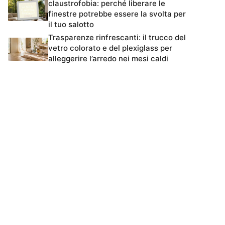
claustrofobia: perché liberare le
finestre potrebbe essere la svolta per
il tuo salotto
Trasparenze rinfrescanti: il trucco del
vetro colorato e del plexiglass per
alleggerire l’arredo nei mesi caldi