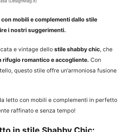
asa (DesignMag.it)
con mobili e complementi dallo stile
ire i nostri suggerimenti.
icata e vintage dello
stile shabby chic
, che
n rifugio romantico e accogliente.
Con
astello, questo stile offre un’armoniosa fusione
a letto con mobili e complementi in perfetto
ente raffinato e senza tempo!
to in stile Shabby Chic: