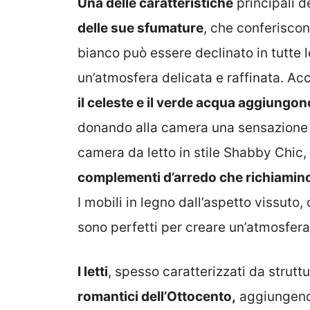
Una delle caratteristiche
principali d
delle sue sfumature
, che conferiscon
bianco può essere declinato in tutte l
un’atmosfera delicata e raffinata. Ac
il celeste e il verde acqua aggiungo
donando alla camera una sensazione d
camera da letto in stile Shabby Chic,
complementi d’arredo che richiamino 
I mobili in legno dall’aspetto vissuto
sono perfetti per creare un’atmosfera
I letti
, spesso caratterizzati da strutt
romantici dell’Ottocento,
aggiungendo