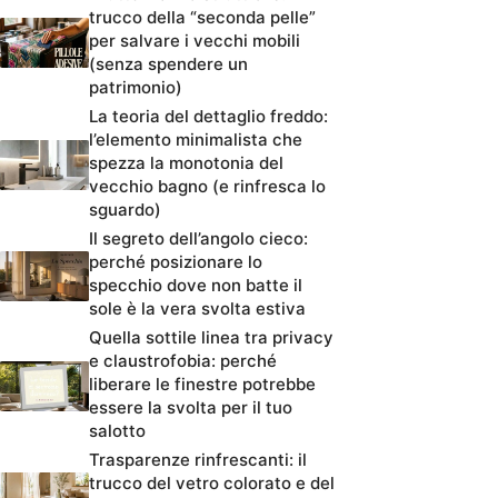
trucco della “seconda pelle”
per salvare i vecchi mobili
(senza spendere un
patrimonio)
La teoria del dettaglio freddo:
l’elemento minimalista che
spezza la monotonia del
vecchio bagno (e rinfresca lo
sguardo)
Il segreto dell’angolo cieco:
perché posizionare lo
specchio dove non batte il
sole è la vera svolta estiva
Quella sottile linea tra privacy
e claustrofobia: perché
liberare le finestre potrebbe
essere la svolta per il tuo
salotto
Trasparenze rinfrescanti: il
trucco del vetro colorato e del