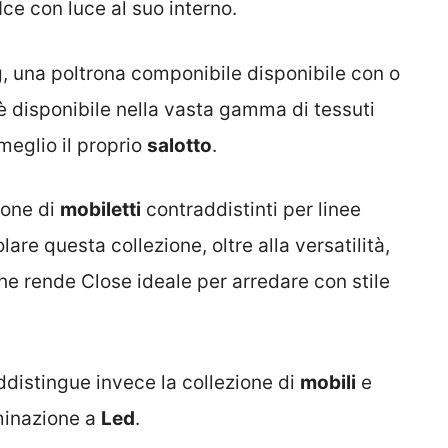
Ice con luce al suo interno.
, una poltrona componibile disponibile con o
 è disponibile nella vasta gamma di tessuti
meglio il proprio
salotto
.
ione di
mobiletti
contraddistinti per linee
are questa collezione, oltre alla versatilità,
 che rende Close ideale per arredare con stile
ddistingue invece la collezione di
mobili
e
minazione a
Led
.