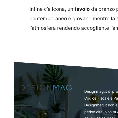
Infine c’è Icona, un
tavolo
da pranzo p
contemporaneo e giovane mentre la sua
l’atmosfera rendendo accogliente l’a
Designmag.it di pr
Codice Fiscale e Pa
Designmag.it non è 
periodicità. Non può