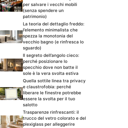
per salvare i vecchi mobili
(senza spendere un
patrimonio)
La teoria del dettaglio freddo:
l’elemento minimalista che
spezza la monotonia del
vecchio bagno (e rinfresca lo
sguardo)
Il segreto dell’angolo cieco:
perché posizionare lo
specchio dove non batte il
sole è la vera svolta estiva
Quella sottile linea tra privacy
e claustrofobia: perché
liberare le finestre potrebbe
essere la svolta per il tuo
salotto
Trasparenze rinfrescanti: il
trucco del vetro colorato e del
plexiglass per alleggerire