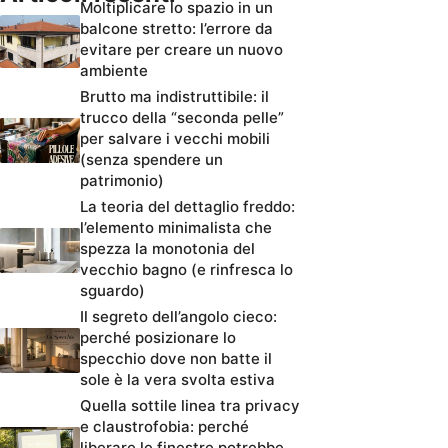
Moltiplicare lo spazio in un
balcone stretto: l’errore da
evitare per creare un nuovo
ambiente
Brutto ma indistruttibile: il
trucco della “seconda pelle”
per salvare i vecchi mobili
(senza spendere un
patrimonio)
La teoria del dettaglio freddo:
l’elemento minimalista che
spezza la monotonia del
vecchio bagno (e rinfresca lo
sguardo)
Il segreto dell’angolo cieco:
perché posizionare lo
specchio dove non batte il
sole è la vera svolta estiva
Quella sottile linea tra privacy
e claustrofobia: perché
liberare le finestre potrebbe