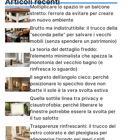
Articoli recenti
Moltiplicare lo spazio in un balcone
stretto: l’errore da evitare per creare
un nuovo ambiente
Brutto ma indistruttibile: il trucco della
“seconda pelle” per salvare i vecchi
mobili (senza spendere un patrimonio)
La teoria del dettaglio freddo:
l’elemento minimalista che spezza la
monotonia del vecchio bagno (e
rinfresca lo sguardo)
Il segreto dell’angolo cieco: perché
posizionare lo specchio dove non
batte il sole è la vera svolta estiva
Quella sottile linea tra privacy e
claustrofobia: perché liberare le
finestre potrebbe essere la svolta per
il tuo salotto
Trasparenze rinfrescanti: il trucco del
vetro colorato e del plexiglass per
alleggerire l’arredo nei mesi caldi