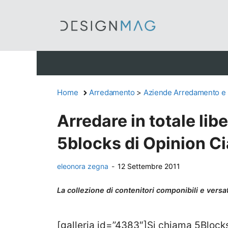
Vai
al
contenuto
Home
Arredamento
>
Aziende Arredamento e
Arredare in totale lib
5blocks di Opinion Ci
eleonora zegna
-
12 Settembre 2011
La collezione di contenitori componibili e versat
[galleria id=”4383″]Si chiama 5Blocks