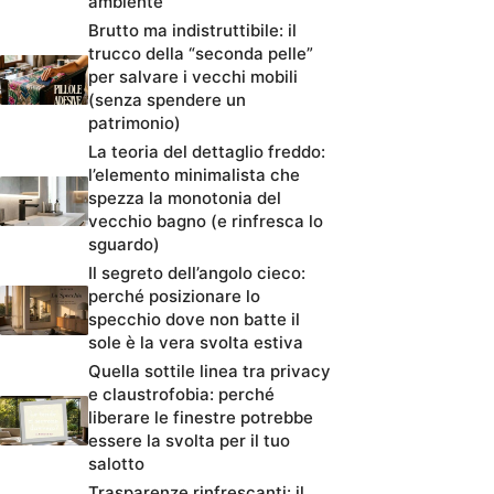
ambiente
Brutto ma indistruttibile: il
trucco della “seconda pelle”
per salvare i vecchi mobili
(senza spendere un
patrimonio)
La teoria del dettaglio freddo:
l’elemento minimalista che
spezza la monotonia del
vecchio bagno (e rinfresca lo
sguardo)
Il segreto dell’angolo cieco:
perché posizionare lo
specchio dove non batte il
sole è la vera svolta estiva
Quella sottile linea tra privacy
e claustrofobia: perché
liberare le finestre potrebbe
essere la svolta per il tuo
salotto
Trasparenze rinfrescanti: il