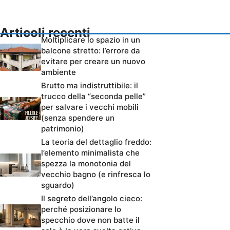
Articoli recenti
Moltiplicare lo spazio in un
balcone stretto: l’errore da
evitare per creare un nuovo
ambiente
Brutto ma indistruttibile: il
trucco della “seconda pelle”
per salvare i vecchi mobili
(senza spendere un
patrimonio)
La teoria del dettaglio freddo:
l’elemento minimalista che
spezza la monotonia del
vecchio bagno (e rinfresca lo
sguardo)
Il segreto dell’angolo cieco:
perché posizionare lo
specchio dove non batte il