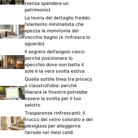
(senza spendere un
patrimonio)
La teoria del dettaglio freddo:
l’elemento minimalista che
spezza la monotonia del
vecchio bagno (e rinfresca lo
sguardo)
Il segreto dell’angolo cieco:
perché posizionare lo
specchio dove non batte il
sole è la vera svolta estiva
Quella sottile linea tra privacy
e claustrofobia: perché
liberare le finestre potrebbe
essere la svolta per il tuo
salotto
Trasparenze rinfrescanti: il
trucco del vetro colorato e del
plexiglass per alleggerire
l’arredo nei mesi caldi