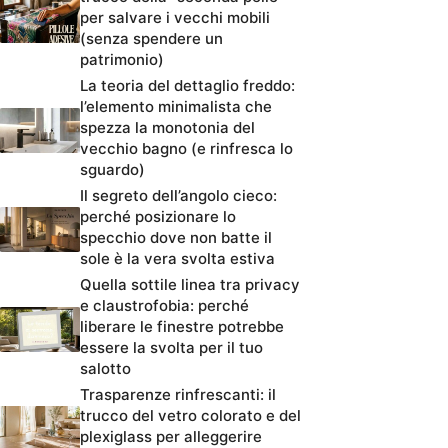
per salvare i vecchi mobili
(senza spendere un
patrimonio)
La teoria del dettaglio freddo:
l’elemento minimalista che
spezza la monotonia del
vecchio bagno (e rinfresca lo
sguardo)
Il segreto dell’angolo cieco:
perché posizionare lo
specchio dove non batte il
sole è la vera svolta estiva
Quella sottile linea tra privacy
e claustrofobia: perché
liberare le finestre potrebbe
essere la svolta per il tuo
salotto
Trasparenze rinfrescanti: il
trucco del vetro colorato e del
plexiglass per alleggerire