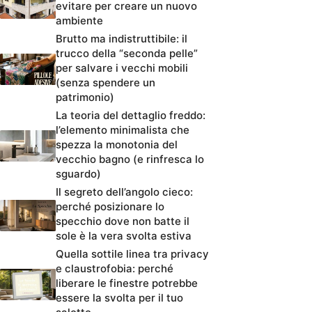
evitare per creare un nuovo
ambiente
Brutto ma indistruttibile: il
trucco della “seconda pelle”
per salvare i vecchi mobili
(senza spendere un
patrimonio)
La teoria del dettaglio freddo:
l’elemento minimalista che
spezza la monotonia del
vecchio bagno (e rinfresca lo
sguardo)
Il segreto dell’angolo cieco:
perché posizionare lo
specchio dove non batte il
sole è la vera svolta estiva
Quella sottile linea tra privacy
e claustrofobia: perché
liberare le finestre potrebbe
essere la svolta per il tuo