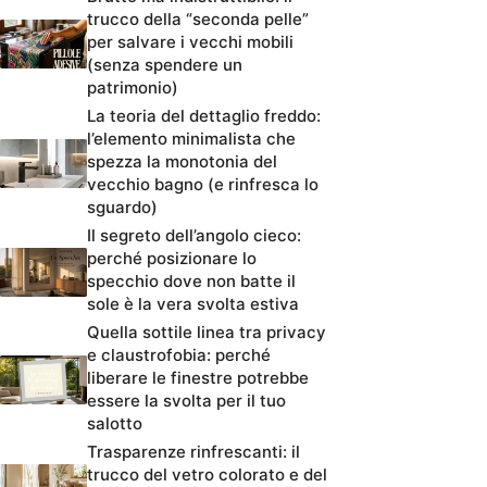
trucco della “seconda pelle”
per salvare i vecchi mobili
(senza spendere un
patrimonio)
La teoria del dettaglio freddo:
l’elemento minimalista che
spezza la monotonia del
vecchio bagno (e rinfresca lo
sguardo)
Il segreto dell’angolo cieco:
perché posizionare lo
specchio dove non batte il
sole è la vera svolta estiva
Quella sottile linea tra privacy
e claustrofobia: perché
liberare le finestre potrebbe
essere la svolta per il tuo
salotto
Trasparenze rinfrescanti: il
trucco del vetro colorato e del