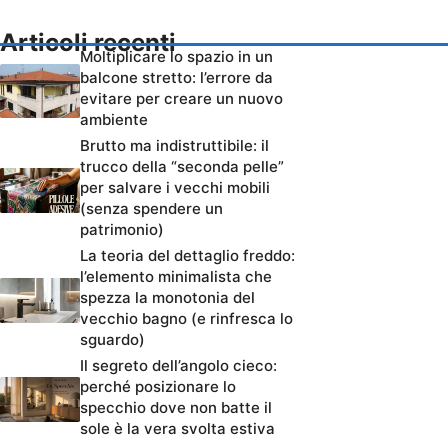
Articoli recenti
Moltiplicare lo spazio in un
balcone stretto: l’errore da
evitare per creare un nuovo
ambiente
Brutto ma indistruttibile: il
trucco della “seconda pelle”
per salvare i vecchi mobili
(senza spendere un
patrimonio)
La teoria del dettaglio freddo:
l’elemento minimalista che
spezza la monotonia del
vecchio bagno (e rinfresca lo
sguardo)
Il segreto dell’angolo cieco:
perché posizionare lo
specchio dove non batte il
sole è la vera svolta estiva