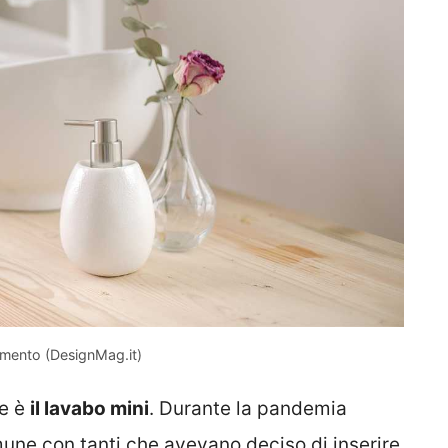
amento (DesignMag.it)
ne è
il lavabo mini
. Durante la pandemia
une con tanti che avevano deciso di inserire