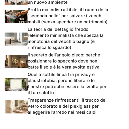
un nuovo ambiente
Brutto ma indistruttibile: il trucco della
“seconda pelle” per salvare i vecchi
mobili (senza spendere un patrimonio)
La teoria del dettaglio freddo:
l’elemento minimalista che spezza la
monotonia del vecchio bagno (e
rinfresca lo sguardo)
Il segreto dell’angolo cieco: perché
posizionare lo specchio dove non
batte il sole è la vera svolta estiva
Quella sottile linea tra privacy e
claustrofobia: perché liberare le
finestre potrebbe essere la svolta per
il tuo salotto
Trasparenze rinfrescanti: il trucco del
vetro colorato e del plexiglass per
alleggerire l’arredo nei mesi caldi