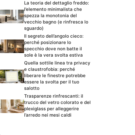
La teoria del dettaglio freddo:
l’elemento minimalista che
spezza la monotonia del
vecchio bagno (e rinfresca lo
sguardo)
Il segreto dell’angolo cieco:
perché posizionare lo
specchio dove non batte il
sole è la vera svolta estiva
Quella sottile linea tra privacy
e claustrofobia: perché
liberare le finestre potrebbe
essere la svolta per il tuo
salotto
Trasparenze rinfrescanti: il
trucco del vetro colorato e del
plexiglass per alleggerire
l’arredo nei mesi caldi