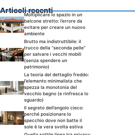
Articoli recenti
Moltiplicare lo spazio in un
balcone stretto: l’errore da
evitare per creare un nuovo
ambiente
Brutto ma indistruttibile: il
trucco della “seconda pelle”
per salvare i vecchi mobili
(senza spendere un
patrimonio)
La teoria del dettaglio freddo:
l’elemento minimalista che
spezza la monotonia del
vecchio bagno (e rinfresca lo
sguardo)
Il segreto dell’angolo cieco:
perché posizionare lo
specchio dove non batte il
sole è la vera svolta estiva
Quella sottile linea tra privacy