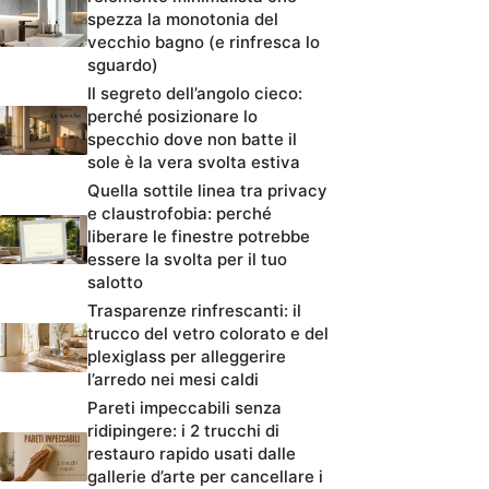
spezza la monotonia del
vecchio bagno (e rinfresca lo
sguardo)
Il segreto dell’angolo cieco:
perché posizionare lo
specchio dove non batte il
sole è la vera svolta estiva
Quella sottile linea tra privacy
e claustrofobia: perché
liberare le finestre potrebbe
essere la svolta per il tuo
salotto
Trasparenze rinfrescanti: il
trucco del vetro colorato e del
plexiglass per alleggerire
l’arredo nei mesi caldi
Pareti impeccabili senza
ridipingere: i 2 trucchi di
restauro rapido usati dalle
gallerie d’arte per cancellare i