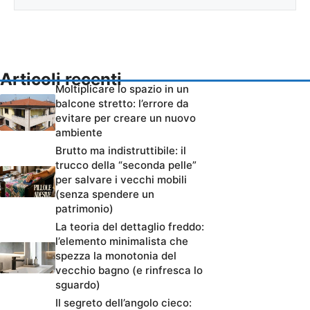
Articoli recenti
Moltiplicare lo spazio in un
balcone stretto: l’errore da
evitare per creare un nuovo
ambiente
Brutto ma indistruttibile: il
trucco della “seconda pelle”
per salvare i vecchi mobili
(senza spendere un
patrimonio)
La teoria del dettaglio freddo:
l’elemento minimalista che
spezza la monotonia del
vecchio bagno (e rinfresca lo
sguardo)
Il segreto dell’angolo cieco: