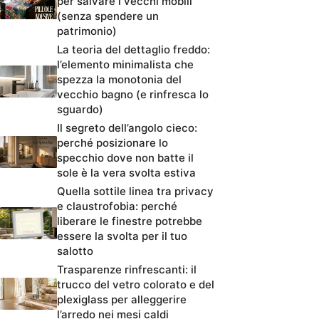
per salvare i vecchi mobili
(senza spendere un
patrimonio)
La teoria del dettaglio freddo:
l’elemento minimalista che
spezza la monotonia del
vecchio bagno (e rinfresca lo
sguardo)
Il segreto dell’angolo cieco:
perché posizionare lo
specchio dove non batte il
sole è la vera svolta estiva
Quella sottile linea tra privacy
e claustrofobia: perché
liberare le finestre potrebbe
essere la svolta per il tuo
salotto
Trasparenze rinfrescanti: il
trucco del vetro colorato e del
plexiglass per alleggerire
l’arredo nei mesi caldi