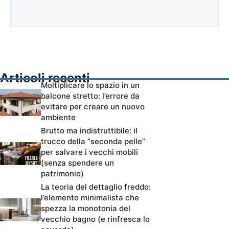
Articoli recenti
Moltiplicare lo spazio in un
balcone stretto: l’errore da
evitare per creare un nuovo
ambiente
Brutto ma indistruttibile: il
trucco della “seconda pelle”
per salvare i vecchi mobili
(senza spendere un
patrimonio)
La teoria del dettaglio freddo:
l’elemento minimalista che
spezza la monotonia del
vecchio bagno (e rinfresca lo