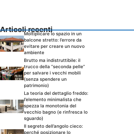
Articoli recenti
Moltiplicare lo spazio in un
balcone stretto: l’errore da
evitare per creare un nuovo
ambiente
Brutto ma indistruttibile: il
trucco della “seconda pelle”
per salvare i vecchi mobili
(senza spendere un
patrimonio)
La teoria del dettaglio freddo:
l’elemento minimalista che
spezza la monotonia del
vecchio bagno (e rinfresca lo
sguardo)
Il segreto dell’angolo cieco:
perché posizionare lo