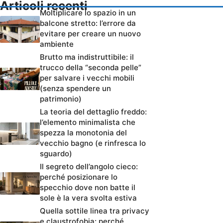
Articoli recenti
Moltiplicare lo spazio in un
balcone stretto: l’errore da
evitare per creare un nuovo
ambiente
Brutto ma indistruttibile: il
trucco della “seconda pelle”
per salvare i vecchi mobili
(senza spendere un
patrimonio)
La teoria del dettaglio freddo:
l’elemento minimalista che
spezza la monotonia del
vecchio bagno (e rinfresca lo
sguardo)
Il segreto dell’angolo cieco:
perché posizionare lo
specchio dove non batte il
sole è la vera svolta estiva
Quella sottile linea tra privacy
e claustrofobia: perché