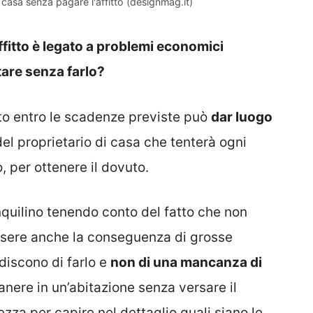
casa senza pagare l'affitto (designmag.it)
ffitto è legato a problemi economici
tare senza farlo?
tto entro le scadenze previste può
dar luogo
el proprietario di casa che tenterà ogni
, per ottenere il dovuto.
inquilino tenendo conto del fatto che non
essere anche la conseguenza di grosse
iscono di farlo e
non di una mancanza di
ere in un’abitazione senza versare il
za per capire nel dettaglio quali siano le