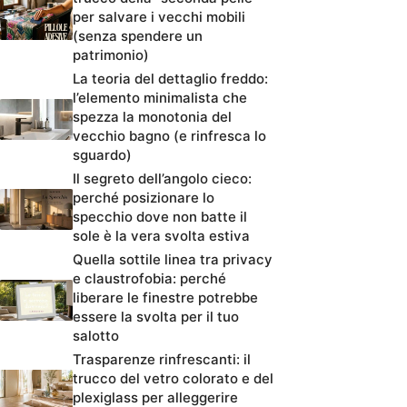
per salvare i vecchi mobili
(senza spendere un
patrimonio)
La teoria del dettaglio freddo:
l’elemento minimalista che
spezza la monotonia del
vecchio bagno (e rinfresca lo
sguardo)
Il segreto dell’angolo cieco:
perché posizionare lo
specchio dove non batte il
sole è la vera svolta estiva
Quella sottile linea tra privacy
e claustrofobia: perché
liberare le finestre potrebbe
essere la svolta per il tuo
salotto
Trasparenze rinfrescanti: il
trucco del vetro colorato e del
plexiglass per alleggerire